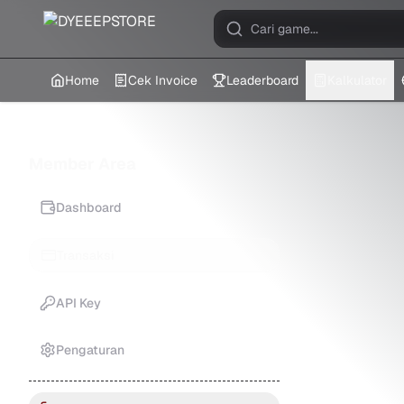
Home
Cek Invoice
Leaderboard
Kalkulator
Member Area
Dashboard
Transaksi
API Key
Pengaturan